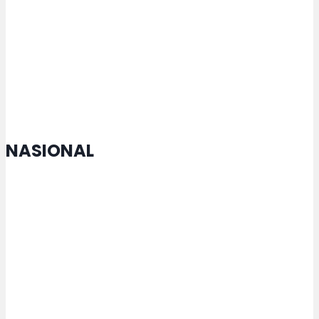
Umum Sudah Penuh, Pemkot
Semarang Alihkan ke TPU yang
Masih Miliki Lahan
NASIONAL
Menko Zulhas Jamin Kopdes tak
Matikan Warung Warga
Rektor USM Lakukan