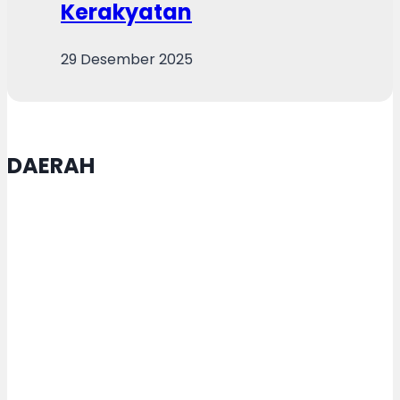
Kerakyatan
29 Desember 2025
DAERAH
Tari Dug Dug Der Jadi Identitas
Budaya Kota Semarang, Agustina
Sebut Tarian Sarat Nilai Filosofis
Kebersamaan dan Gotong Royong