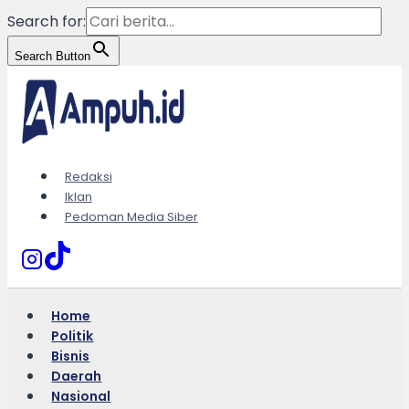
Search for:
Search Button
Skip
to
content
Redaksi
Iklan
Pedoman Media Siber
Home
Politik
Bisnis
Daerah
Nasional