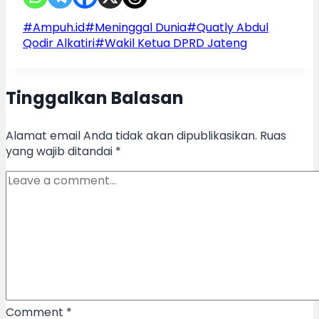
Post
#
Ampuh.id
#
Meninggal Dunia
#
Quatly Abdul
Tags:
Qodir Alkatiri
#
Wakil Ketua DPRD Jateng
Tinggalkan Balasan
Alamat email Anda tidak akan dipublikasikan.
Ruas
yang wajib ditandai
*
Comment
*