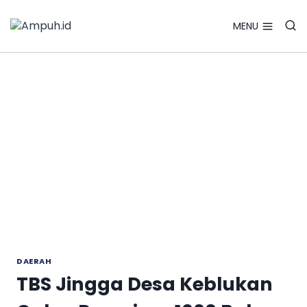
Search Bu
Skip
Search
for:
to
MENU
content
DAERAH
TBS Jingga Desa Keblukan