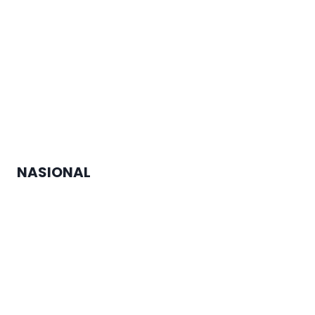
Agustina Tegaskan Keberhasilan
Adopsi Kecerdasan Buatan
Tergantung pada Arah
Pembentukan dan Pengawasan
Sistem dari SDM
NASIONAL