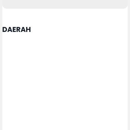
DAERAH
Satgas TMMD Purworejo Kebut
Pengecoran Jalan
Pemkot Semarang Gandeng TNI
AD Tangani Sampah Jadi Bahan
Bakar Lewat Teknologi Pirolisis