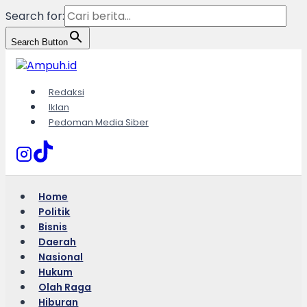
Search for:
Search Button
Skip
to
content
Redaksi
Iklan
Pedoman Media Siber
Home
Politik
Bisnis
Daerah
Nasional
Hukum
Olah Raga
Hiburan