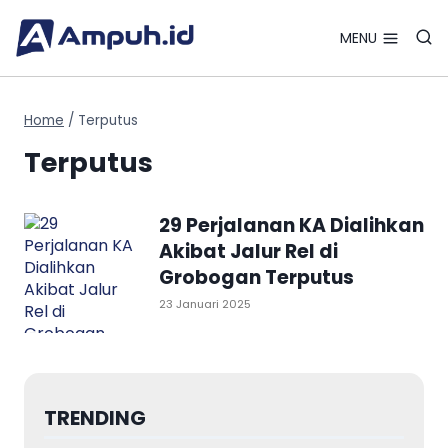
Search Bu
Skip
Search
for:
to
MENU
content
Home
/
Terputus
Terputus
29 Perjalanan KA Dialihkan
Akibat Jalur Rel di
Grobogan Terputus
23 Januari 2025
TRENDING