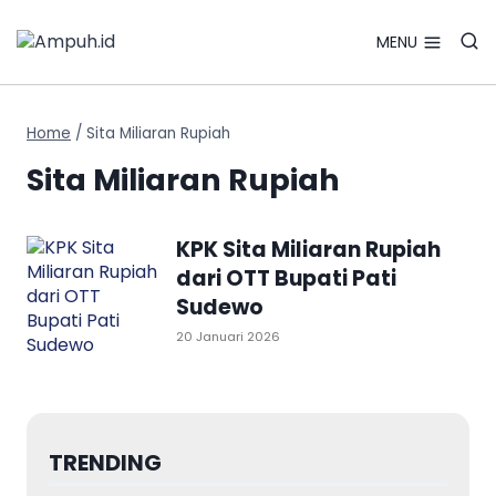
Search Bu
Skip
Search
for:
to
MENU
content
Home
/
Sita Miliaran Rupiah
Sita Miliaran Rupiah
KPK Sita Miliaran Rupiah
dari OTT Bupati Pati
Sudewo
20 Januari 2026
TRENDING