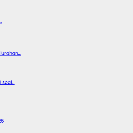
…
lurahan…
 soal…
26