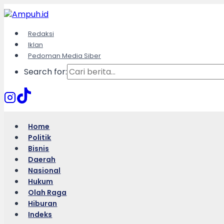
Skip
to
content
Redaksi
Iklan
Pedoman Media Siber
Search for:
Home
Politik
Bisnis
Daerah
Nasional
Hukum
Olah Raga
Hiburan
Indeks