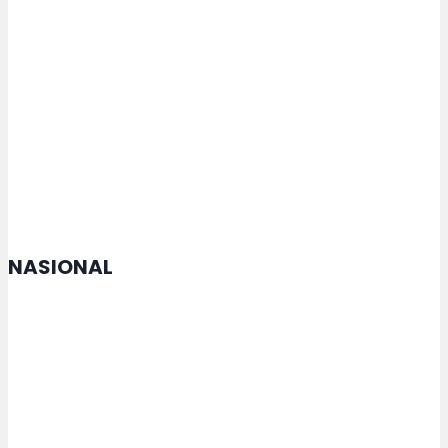
Empat Tempat Pemakaman
Umum Sudah Penuh, Pemkot
Semarang Alihkan ke TPU yang
Masih Miliki Lahan
NASIONAL