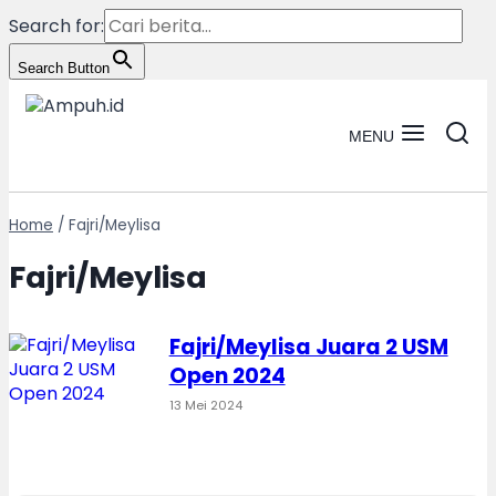
Search for:
Search Button
Skip
to
content
MENU
Home
/
Fajri/Meylisa
Fajri/Meylisa
Fajri/Meylisa Juara 2 USM
Open 2024
13 Mei 2024