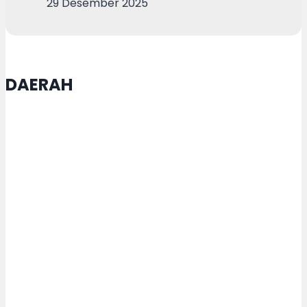
29 Desember 2025
DAERAH
Setda Purbalingga Bekali ASN
Keterampilan Tangani Kebakaran
Ringan
Buka Muktamar XVI Tapak Suci,
Wali Kota Semarang Agustina
Wilujeng Dianugrahi Gelar