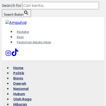
Search for:
Search Button
Skip
to
content
Redaksi
Iklan
Pedoman Media Siber
Home
Politik
Bisnis
Daerah
Nasional
Hukum
Olah Raga
Hiburan