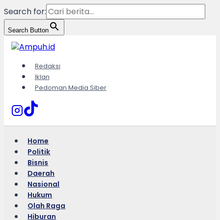
Search for:
Search Button
Skip
to
content
Redaksi
Iklan
Pedoman Media Siber
Home
Politik
Bisnis
Daerah
Nasional
Hukum
Olah Raga
Hiburan