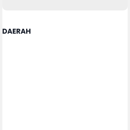
DAERAH
Semangat Lansia di HUT ke-81 RI,
Iswar Aminuddin: Cita-cita Hanya
Dapat Terwujud melalui Peran
Seluruh Elemen Masyarakat
Dishub Kota Semarang Pastikan
Kelaikan Armada Trans Semarang