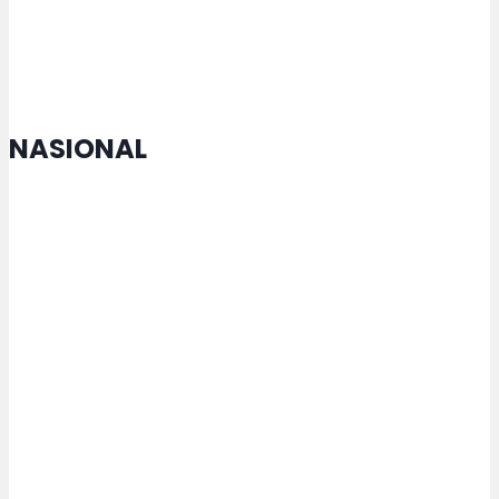
pada 2026
NASIONAL
MTQ Nasional di Jateng Buka
Cabang Lomba Baru untuk
Penyandang Disabilitas
Kemenperin Perkuat Pengelolaan
Kemasan untuk Pacu Industri
Hijau