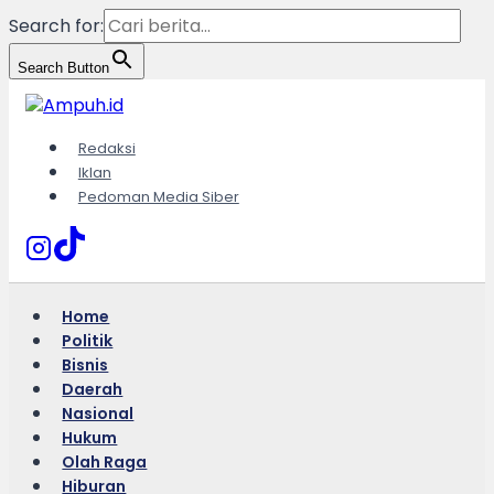
Search for:
Search Button
Skip
to
content
Redaksi
Iklan
Pedoman Media Siber
Home
Politik
Bisnis
Daerah
Nasional
Hukum
Olah Raga
Hiburan