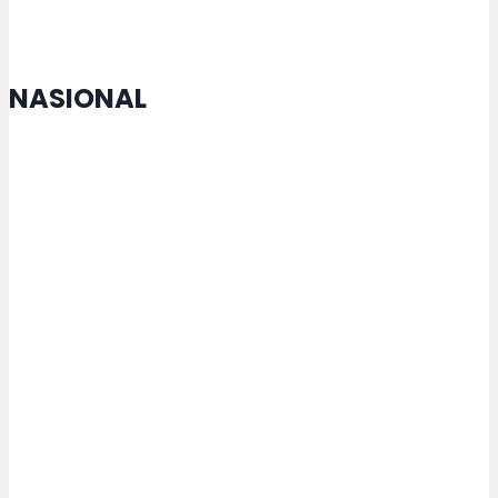
NASIONAL
MTQ Nasional di Jateng Buka
Cabang Lomba Baru untuk
Penyandang Disabilitas
Kemenperin Perkuat Pengelolaan
Kemasan untuk Pacu Industri
Hijau