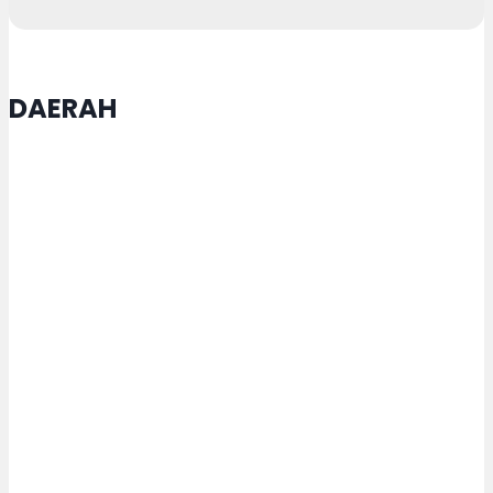
DAERAH
Dishub Kota Semarang Pastikan
Kelaikan Armada Trans Semarang
melalui Ramp Check Berkala
Proyek Pembetonan Ruas Jalan
Jepara-Kelet Mulai Dikerjakan