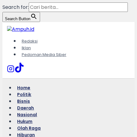
Search for:
Search Button
Skip
to
content
Redaksi
Iklan
Pedoman Media Siber
Home
Politik
Bisnis
Daerah
Nasional
Hukum
Olah Raga
Hiburan