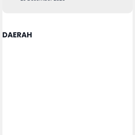
DAERAH
Karanganyar Targetkan Himpun
Rp 1,39 Miliar pada Bulan Dana PMI
2026
Pejabat Struktural USM Dilantik,
Inilah Pesan Rektor