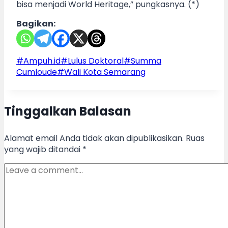
bisa menjadi World Heritage,” pungkasnya. (*)
Bagikan:
Post
#
Ampuh.id
#
Lulus Doktoral
#
Summa
Tags:
Cumloude
#
Wali Kota Semarang
Tinggalkan Balasan
Alamat email Anda tidak akan dipublikasikan.
Ruas
yang wajib ditandai
*