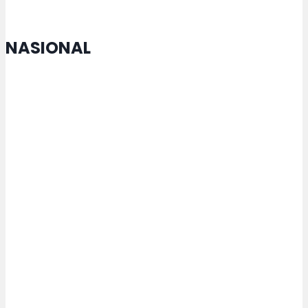
NASIONAL
Menko Zulhas Jamin Kopdes tak
Matikan Warung Warga
Rektor USM Lakukan
Penandatanganan MoU dengan
Maejo University Thailand
Presiden Prabowo Bertekad Hapus