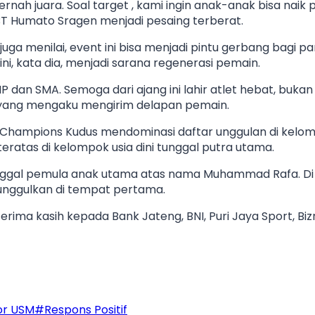
nah juara. Soal target , kami ingin anak-anak bisa naik p
 Humato Sragen menjadi pesaing terberat.
 juga menilai, event ini bisa menjadi pintu gerbang bagi p
ini, kata dia, menjadi sarana regenerasi pemain.
MP dan SMA. Semoga dari ajang ini lahir atlet hebat, bukan 
un yang mengaku mengirim delapan pemain.
 PB Champions Kudus mendominasi daftar unggulan di kel
atas di kelompok usia dini tunggal putra utama.
tunggal pemula anak utama atas nama Muhammad Rafa. Di
diunggulkan di tempat pertama.
rima kasih kepada Bank Jateng, BNI, Puri Jaya Sport, Biz
or USM
#
Respons Positif