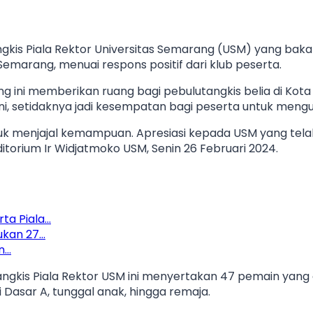
gkis Piala Rektor Universitas Semarang (USM) yang bakal
emarang, menuai respons positif dari klub peserta.
jang ini memberikan ruang bagi pebulutangkis belia di Ko
, setidaknya jadi kesempatan bagi peserta untuk meng
tuk menjajal kemampuan. Apresiasi kepada USM yang te
uditorium Ir Widjatmoko USM, Senin 26 Februari 2024.
ta Piala…
ukan 27…
n…
tangkis Piala Rektor USM ini menyertakan 47 pemain yang
ri Dasar A, tunggal anak, hingga remaja.