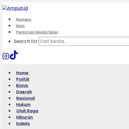
Skip
to
content
Redaksi
Iklan
Pedoman Media Siber
Search for:
Home
Politik
Bisnis
Daerah
Nasional
Hukum
Olah Raga
Hiburan
Indeks