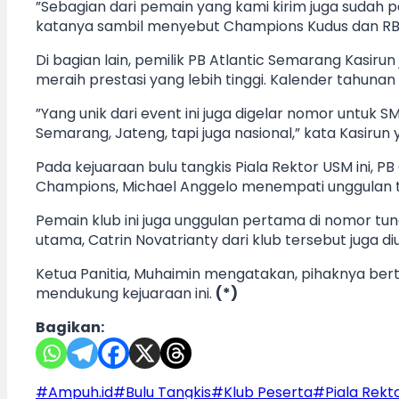
”Sebagian dari pemain yang kami kirim juga sudah per
katanya sambil menyebut Champions Kudus dan RBT
Di bagian lain, pemilik PB Atlantic Semarang Kasirun
meraih prestasi yang lebih tinggi. Kalender tahunan 
”Yang unik dari event ini juga digelar nomor untuk S
Semarang, Jateng, tapi juga nasional,” kata Kasir
Pada kejuaraan bulu tangkis Piala Rektor USM ini,
Champions, Michael Anggelo menempati unggulan ter
Pemain klub ini juga unggulan pertama di nomor 
utama, Catrin Novatrianty dari klub tersebut juga 
Ketua Panitia, Muhaimin mengatakan, pihaknya berte
mendukung kejuaraan ini.
(*)
Bagikan:
Post
#
Ampuh.id
#
Bulu Tangkis
#
Klub Peserta
#
Piala Rekt