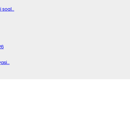
 soal…
26
vasi…