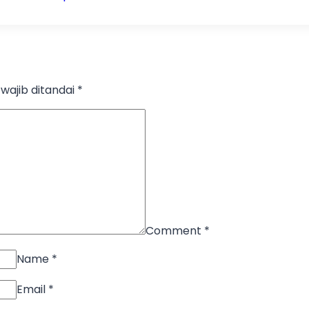
wajib ditandai
*
Comment
*
Name
*
Email
*