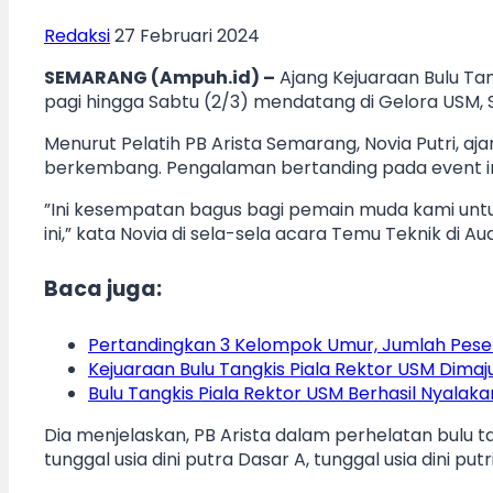
Redaksi
27 Februari 2024
SEMARANG (Ampuh.id) –
Ajang Kejuaraan Bulu Tan
pagi hingga Sabtu (2/3) mendatang di Gelora USM, S
Menurut Pelatih PB Arista Semarang, Novia Putri, a
berkembang. Pengalaman bertanding pada event ini
”Ini kesempatan bagus bagi pemain muda kami un
ini,” kata Novia di sela-sela acara Temu Teknik di A
Baca juga:
Pertandingkan 3 Kelompok Umur, Jumlah Peser
Kejuaraan Bulu Tangkis Piala Rektor USM Dimaj
Bulu Tangkis Piala Rektor USM Berhasil Nyalaka
Dia menjelaskan, PB Arista dalam perhelatan bulu 
tunggal usia dini putra Dasar A, tunggal usia dini put