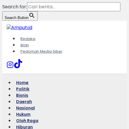
Search for:
Search Button
Skip
to
content
Redaksi
Iklan
Pedoman Media Siber
Home
Politik
Bisnis
Daerah
Nasional
Hukum
Olah Raga
Hiburan