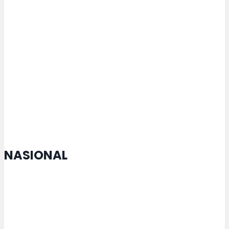
Semarang Terus Berkembang
Konser Rakyat Berintegritas
Bersama Letto, Klaten
Kampanyekan Antikorupsi
NASIONAL
Menko Zulhas Jamin Kopdes tak
Matikan Warung Warga