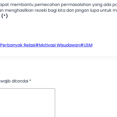
n dapat membantu pemecahan permasalahan yang ada p
an menghasilkan rezeki bagi kita dan jangan lupa untu
.
(*)
 Perbanyak Relasi
#
Motivasi Wisudawan
#
USM
wajib ditandai
*