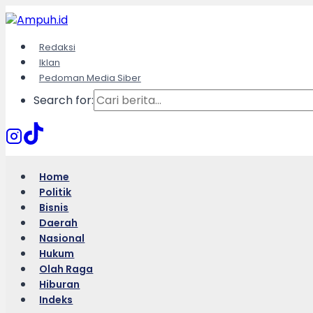
Skip
to
content
Redaksi
Iklan
Pedoman Media Siber
Search for:
Home
Politik
Bisnis
Daerah
Nasional
Hukum
Olah Raga
Hiburan
Indeks