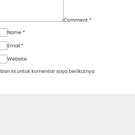
Comment
*
Name
*
Email
*
Website
an ini untuk komentar saya berikutnya.