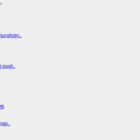
…
lurahan…
 soal…
26
vasi…