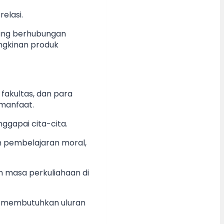
elasi.
yang berhubungan
ungkinan produk
fakultas, dan para
manfaat.
ggapai cita-cita.
n pembelajaran moral,
n masa perkuliahaan di
ih membutuhkan uluran