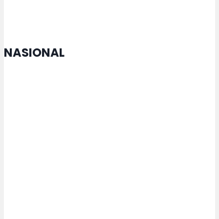
NASIONAL
Menko Zulhas Jamin Kopdes tak
Matikan Warung Warga
Rektor USM Lakukan
Penandatanganan MoU dengan
Maejo University Thailand