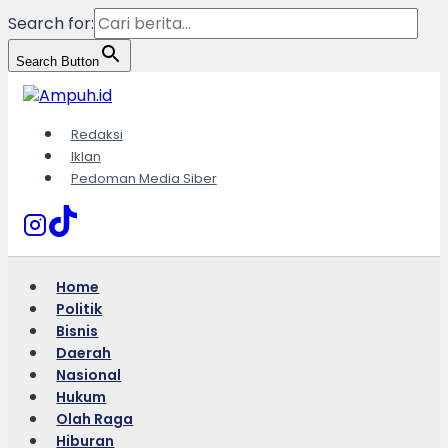
Search for:
Search Button
Skip
to
content
Redaksi
Iklan
Pedoman Media Siber
Home
Politik
Bisnis
Daerah
Nasional
Hukum
Olah Raga
Hiburan