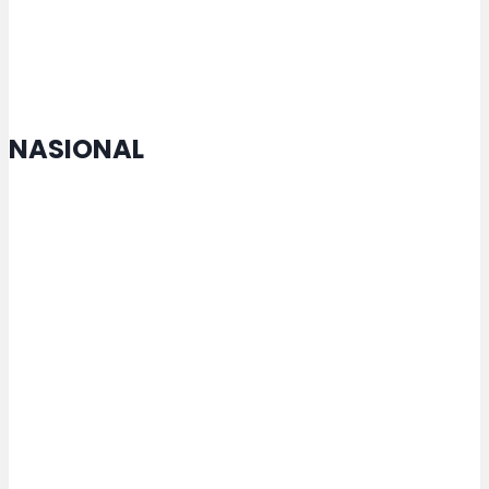
Kebersamaan dan Gotong Royong
NASIONAL
MTQ Nasional di Jateng Buka
Cabang Lomba Baru untuk
Penyandang Disabilitas
Kemenperin Perkuat Pengelolaan
Kemasan untuk Pacu Industri