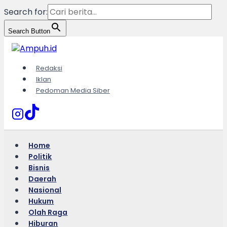
Search for:
Search Button
Skip
to
content
Redaksi
Iklan
Pedoman Media Siber
Home
Politik
Bisnis
Daerah
Nasional
Hukum
Olah Raga
Hiburan