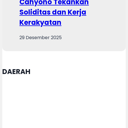
Cahyono Tekankan
Soliditas dan Kerja
Kerakyatan
29 Desember 2025
DAERAH
DJKI-LPPM USM Gelar Konsultasi
Teknis Optimalisasi Layanan
Pascapencatatan Hak Cipta