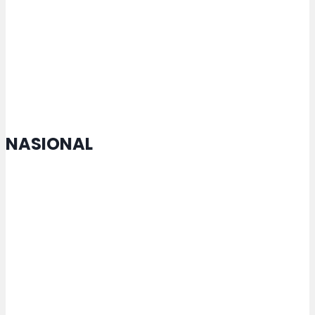
Konser Rakyat Berintegritas
Bersama Letto, Klaten
Kampanyekan Antikorupsi
NASIONAL
Menko Zulhas Jamin Kopdes tak
Matikan Warung Warga
Rektor USM Lakukan
Penandatanganan MoU dengan