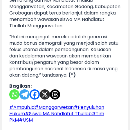
Semarang dan MA Nahdlatut Thullab
Manggarwetan, Kecamatan Godong, Kabupaten
Grobogan dapat terus berlanjut dalam rangka
menambah wawasan siswa MA Nahdlatut
Thullab Manggarwetan.
”Hal ini mengingat mereka adalah generasi
muda bonus demografi yang menjadi salah satu
fokus utama dalam pembangunan. Keluasan
dan kedalaman wawasan akan memberikan
kontribusi/pengaruh yang besar dalam
pembangunan nasional Indonesia di masa yang
akan datang,” tandasnya.
(*)
Bagikan:
Post
#
Ampuh.id
#
Manggarwetan
#
Penyuluhan
Tags:
Hukum
#
Siswa MA Nahdlatut Thullab
#
Tim
PkM
#
USM