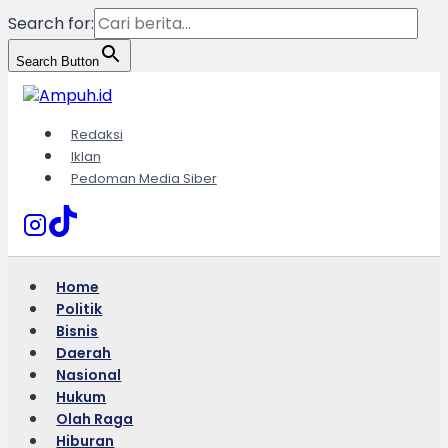
Search for:
Search Button
Skip
to
content
Redaksi
Iklan
Pedoman Media Siber
Home
Politik
Bisnis
Daerah
Nasional
Hukum
Olah Raga
Hiburan