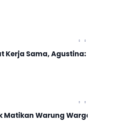
t Kerja Sama, Agustina: Diplomasi
ak Matikan Warung Warga
Rektor U