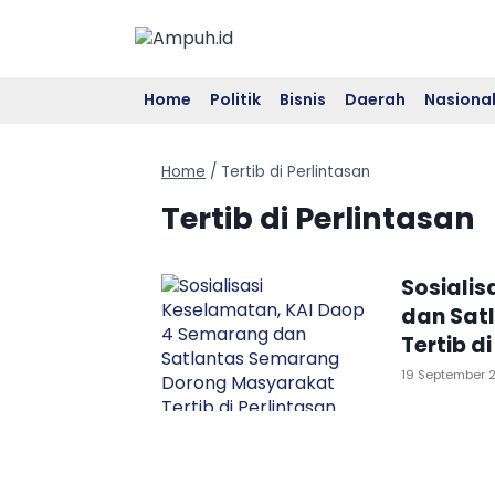
Skip
to
content
Home
Politik
Bisnis
Daerah
Nasiona
Home
/
Tertib di Perlintasan
Tertib di Perlintasan
Sosiali
dan Sat
Tertib d
19 September 