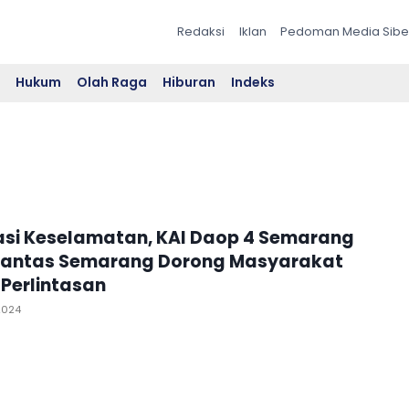
Redaksi
Iklan
Pedoman Media Sibe
l
Hukum
Olah Raga
Hiburan
Indeks
sasi Keselamatan, KAI Daop 4 Semarang
lantas Semarang Dorong Masyarakat
i Perlintasan
2024