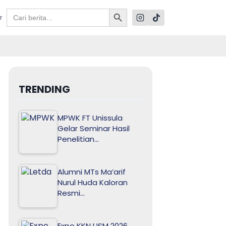
Search Button
Search
r
for:
TRENDING
MPWK FT Unissula
Gelar Seminar Hasil
Penelitian…
Alumni MTs Ma’arif
Nurul Huda Kaloran
Resmi…
Expo KKN USM 2026,