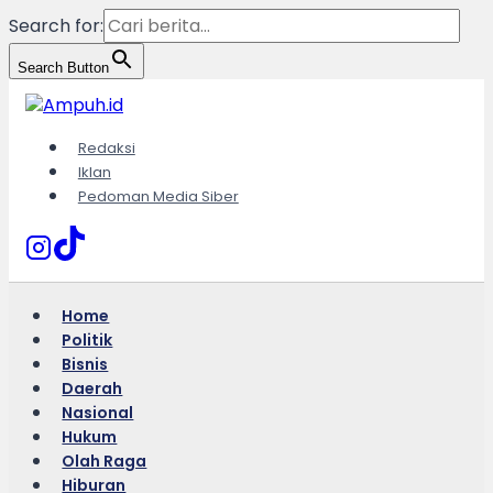
Search for:
Search Button
Skip
to
content
Redaksi
Iklan
Pedoman Media Siber
Home
Politik
Bisnis
Daerah
Nasional
Hukum
Olah Raga
Hiburan