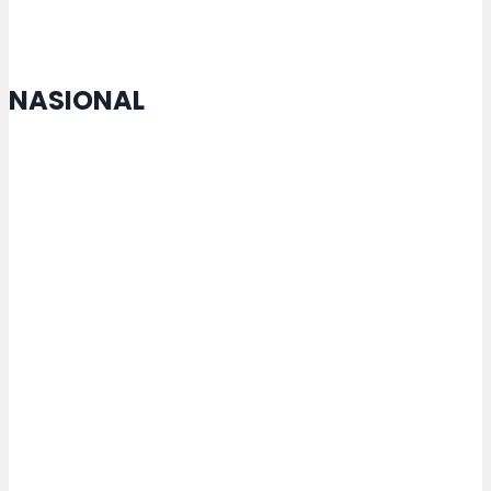
NASIONAL
MTQ Nasional di Jateng Buka
Cabang Lomba Baru untuk
Penyandang Disabilitas
Kemenperin Perkuat Pengelolaan
Kemasan untuk Pacu Industri
Hijau