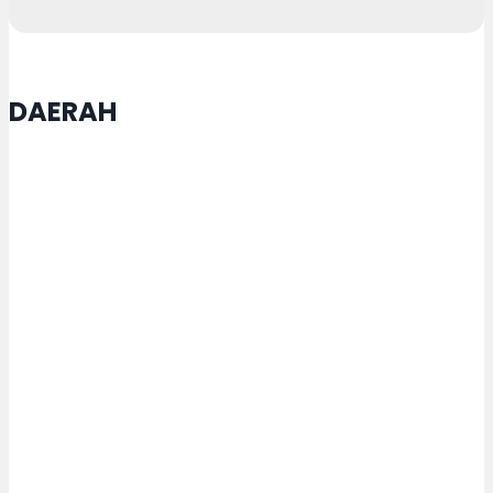
DAERAH
Pengurus Yayasan Alqodar
Sendangmulyo Gelar Rakor
Praraker
Semangat Lansia di HUT ke-81 RI,
Iswar Aminuddin: Cita-cita Hanya
Dapat Terwujud melalui Peran