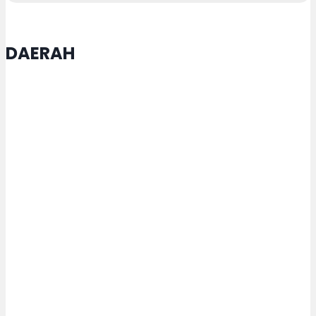
DAERAH
Satgas TMMD Purworejo Kebut
Pengecoran Jalan
Pemkot Semarang Gandeng TNI
AD Tangani Sampah Jadi Bahan
Bakar Lewat Teknologi Pirolisis
Truk Sruduk Dua Motor, Tiga