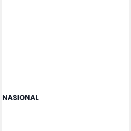
Jepara-Kelet Mulai Dikerjakan
Tari Dug Dug Der Jadi Identitas
Budaya Kota Semarang, Agustina
Sebut Tarian Sarat Nilai Filosofis
Kebersamaan dan Gotong Royong
NASIONAL
MTQ Nasional di Jateng Buka