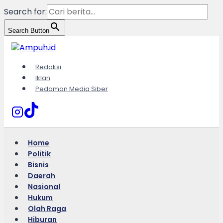
Search for:
Search Button
Skip
to
content
Redaksi
Iklan
Pedoman Media Siber
Home
Politik
Bisnis
Daerah
Nasional
Hukum
Olah Raga
Hiburan