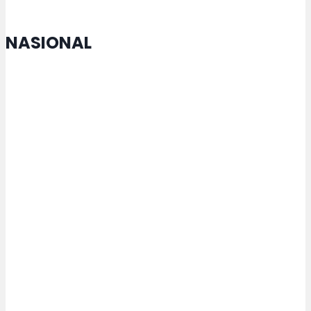
NASIONAL
Menko Zulhas Jamin Kopdes tak
Matikan Warung Warga
Rektor USM Lakukan
Penandatanganan MoU dengan
Maejo University Thailand
Presiden Prabowo Bertekad Hapus