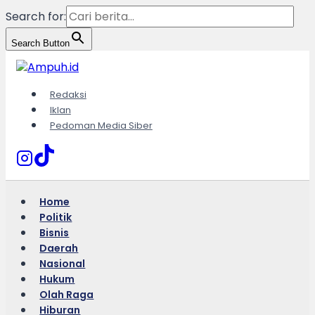
Search for:
Search Button
Skip
to
content
Redaksi
Iklan
Pedoman Media Siber
Home
Politik
Bisnis
Daerah
Nasional
Hukum
Olah Raga
Hiburan