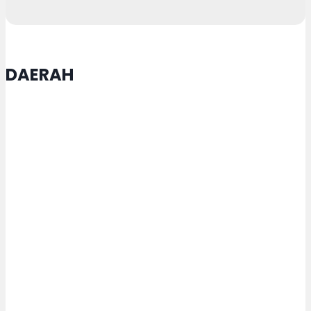
DAERAH
Karanganyar Targetkan Himpun
Rp 1,39 Miliar pada Bulan Dana PMI
2026
Pejabat Struktural USM Dilantik,
Inilah Pesan Rektor