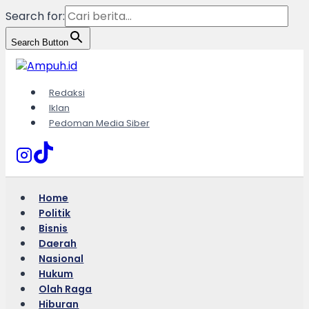
Search for:
Search Button
Skip
to
content
Redaksi
Iklan
Pedoman Media Siber
Home
Politik
Bisnis
Daerah
Nasional
Hukum
Olah Raga
Hiburan