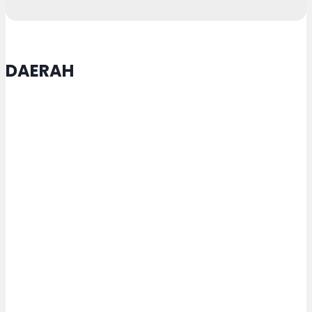
DAERAH
Setda Purbalingga Bekali ASN
Keterampilan Tangani Kebakaran
Ringan
Buka Muktamar XVI Tapak Suci,
Wali Kota Semarang Agustina
Wilujeng Dianugrahi Gelar