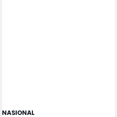
Pengurus Yayasan Alqodar
Sendangmulyo Gelar Rakor
Praraker
Semangat Lansia di HUT ke-81 RI,
Iswar Aminuddin: Cita-cita Hanya
Dapat Terwujud melalui Peran
Seluruh Elemen Masyarakat
NASIONAL