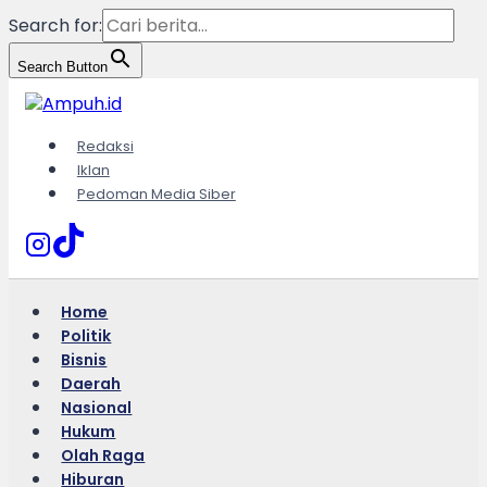
Search for:
Search Button
Skip
to
content
Redaksi
Iklan
Pedoman Media Siber
Home
Politik
Bisnis
Daerah
Nasional
Hukum
Olah Raga
Hiburan