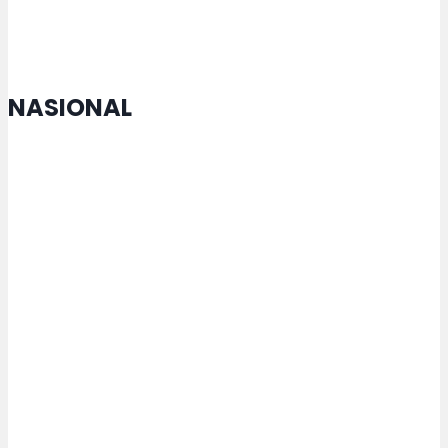
NASIONAL
Menko Zulhas Jamin Kopdes tak
Matikan Warung Warga
Rektor USM Lakukan
Penandatanganan MoU dengan
Maejo University Thailand