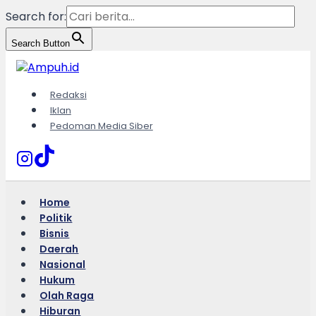
Search for:
Search Button
Skip
to
content
Redaksi
Iklan
Pedoman Media Siber
Home
Politik
Bisnis
Daerah
Nasional
Hukum
Olah Raga
Hiburan