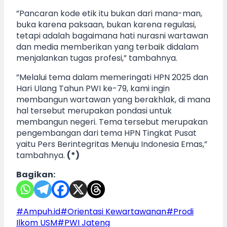
”Pancaran kode etik itu bukan dari mana-man,
buka karena paksaan, bukan karena regulasi,
tetapi adalah bagaimana hati nurasni wartawan
dan media memberikan yang terbaik didalam
menjalankan tugas profesi,” tambahnya.
”Melalui tema dalam memeringati HPN 2025 dan
Hari Ulang Tahun PWI ke-79, kami ingin
membangun wartawan yang berakhlak, di mana
hal tersebut merupakan pondasi untuk
membangun negeri. Tema tersebut merupakan
pengembangan dari tema HPN Tingkat Pusat
yaitu Pers Berintegritas Menuju Indonesia Emas,”
tambahnya.
(*)
Bagikan:
Post
#
Ampuh.id
#
Orientasi Kewartawanan
#
Prodi
Tags:
Ilkom USM
#
PWI Jateng