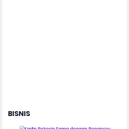
2026, Sabet Performa Terbaik
Karnaval Budaya Nusantara
Dorong Pertumbuhan Ekonomi
Daerah Berkelanjutan, Kota
Semarang Diganjar Kota Kategori
”Transformer” Nasional
BISNIS