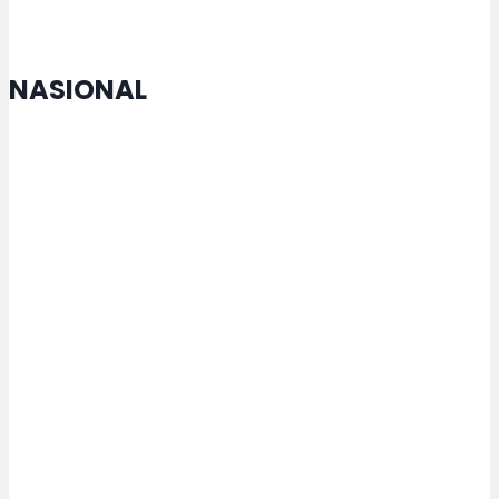
NASIONAL
MTQ Nasional di Jateng Buka
Cabang Lomba Baru untuk
Penyandang Disabilitas
Kemenperin Perkuat Pengelolaan
Kemasan untuk Pacu Industri
Hijau