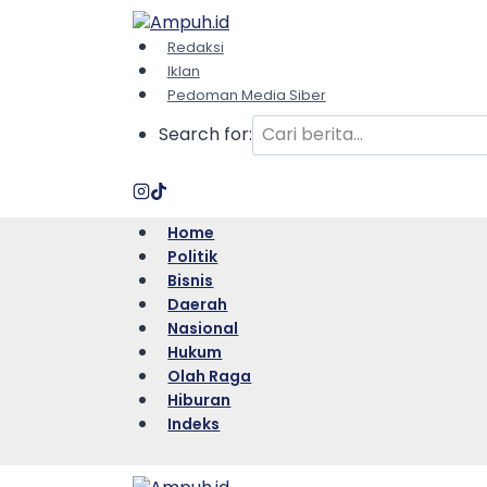
Skip
to
Redaksi
content
Iklan
Pedoman Media Siber
Search for:
Home
Politik
Bisnis
Daerah
Nasional
Hukum
Olah Raga
Hiburan
Indeks