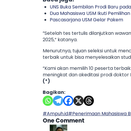
UNS Buka Sembilan Prodi Baru pad
Dua Mahasiswa USM Ikuti Pemiliha
Pascasarjana USM Gelar Pakem
”Setelah tes tertulis dilanjutkan waw
2025,” katanya.
Menurutnya, tujuan seleksi untuk me
terbaik untuk bisa menyelesaikan stud
”Kami akan memilih 10 peserta terbai
meningkat dan akeditasi prodi doktor
(*)
Bagikan:
Post
#
Ampuh.id
#
Penerimaan Mahasiswa B
Tags:
One Comment