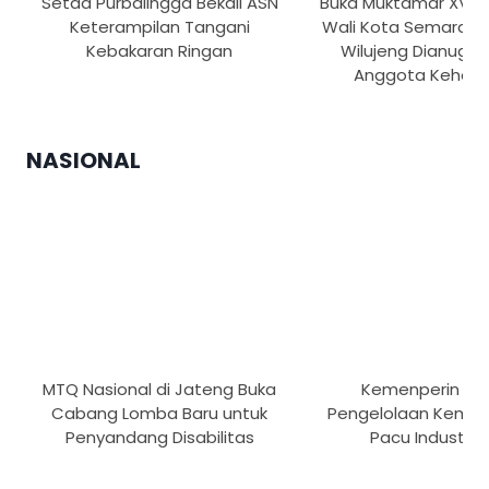
Setda Purbalingga Bekali ASN
Buka Muktamar XVI T
Keterampilan Tangani
Wali Kota Semarang
Kebakaran Ringan
Wilujeng Dianugrah
Anggota Kehor
NASIONAL
MTQ Nasional di Jateng Buka
Kemenperin Pe
Cabang Lomba Baru untuk
Pengelolaan Kemas
Penyandang Disabilitas
Pacu Industri H