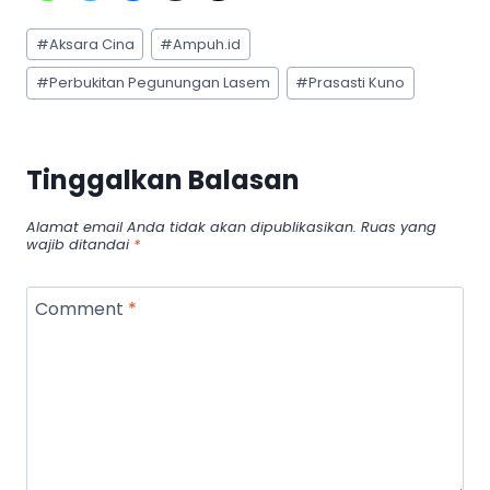
Post
#
Aksara Cina
#
Ampuh.id
Tags:
#
Perbukitan Pegunungan Lasem
#
Prasasti Kuno
Tinggalkan Balasan
Alamat email Anda tidak akan dipublikasikan.
Ruas yang
wajib ditandai
*
Comment
*