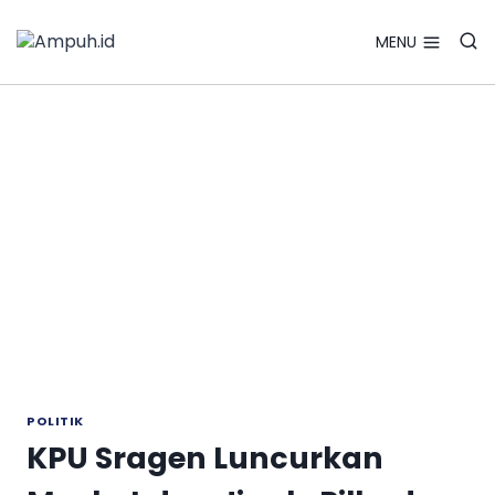
Search Bu
Skip
Search
for:
to
MENU
content
POLITIK
KPU Sragen Luncurkan