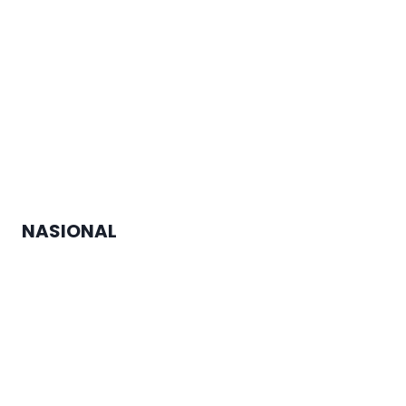
Prodi PWK USM Gelar Seminar
”Kota Tangguh dan Layak Huni”
NASIONAL