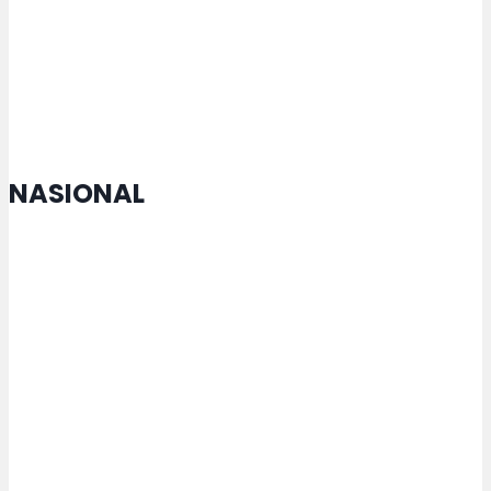
Semarang Alihkan ke TPU yang
Masih Miliki Lahan
NASIONAL
Menko Zulhas Jamin Kopdes tak
Matikan Warung Warga
Rektor USM Lakukan
Penandatanganan MoU dengan