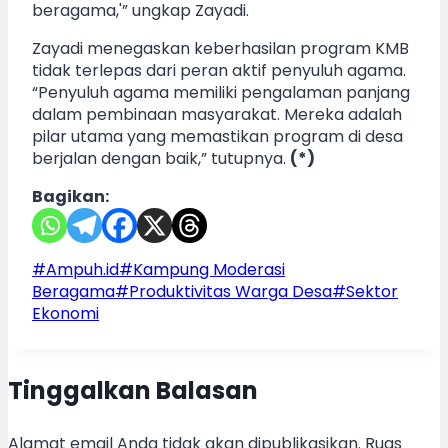
beragama,'” ungkap Zayadi.
Zayadi menegaskan keberhasilan program KMB
tidak terlepas dari peran aktif penyuluh agama.
“Penyuluh agama memiliki pengalaman panjang
dalam pembinaan masyarakat. Mereka adalah
pilar utama yang memastikan program di desa
berjalan dengan baik,” tutupnya.
(*)
Bagikan:
Post
#
Ampuh.id
#
Kampung Moderasi
Tags:
Beragama
#
Produktivitas Warga Desa
#
Sektor
Ekonomi
Tinggalkan Balasan
Alamat email Anda tidak akan dipublikasikan.
Ruas