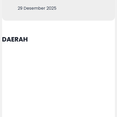
29 Desember 2025
DAERAH
Tari Dug Dug Der Jadi Identitas
Budaya Kota Semarang, Agustina
Sebut Tarian Sarat Nilai Filosofis
Kebersamaan dan Gotong Royong
Kota Semarang-Prancis Perkuat