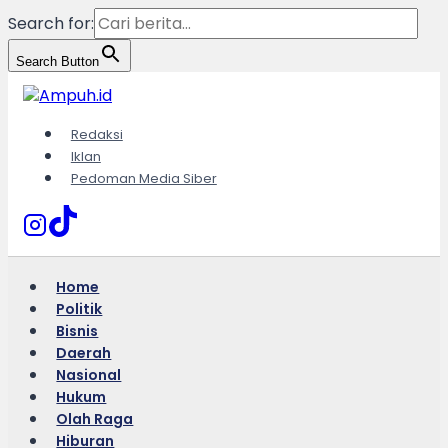
Search for:
Search Button
Skip
to
content
Redaksi
Iklan
Pedoman Media Siber
Home
Politik
Bisnis
Daerah
Nasional
Hukum
Olah Raga
Hiburan