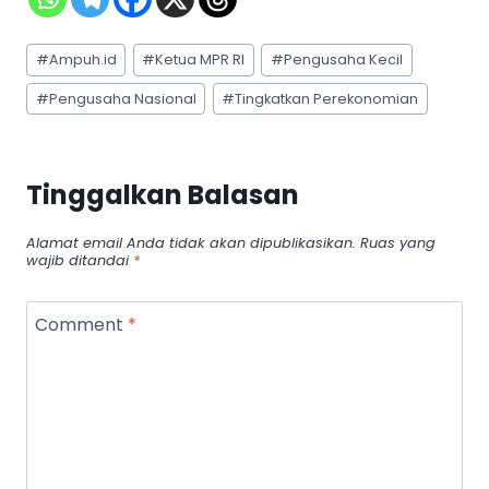
Post
#
Ampuh.id
#
Ketua MPR RI
#
Pengusaha Kecil
Tags:
#
Pengusaha Nasional
#
Tingkatkan Perekonomian
Tinggalkan Balasan
Alamat email Anda tidak akan dipublikasikan.
Ruas yang
wajib ditandai
*
Comment
*