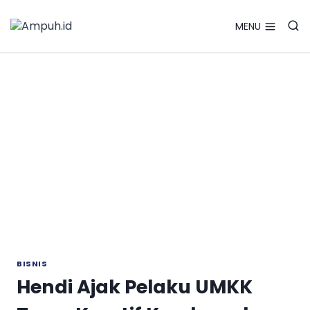
Search Bu
Skip
Search
for:
to
MENU
content
BISNIS
Hendi Ajak Pelaku UMKK