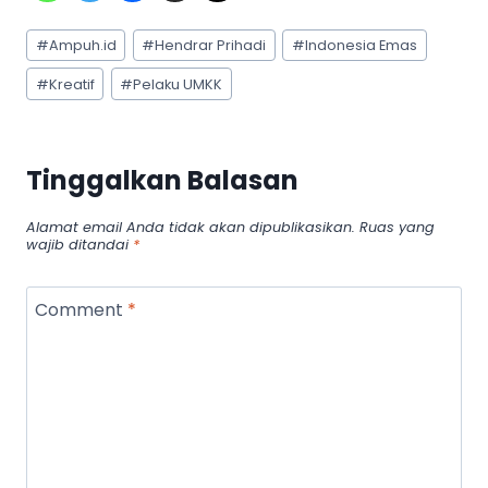
Post
#
Ampuh.id
#
Hendrar Prihadi
#
Indonesia Emas
Tags:
#
Kreatif
#
Pelaku UMKK
Tinggalkan Balasan
Alamat email Anda tidak akan dipublikasikan.
Ruas yang
wajib ditandai
*
Comment
*