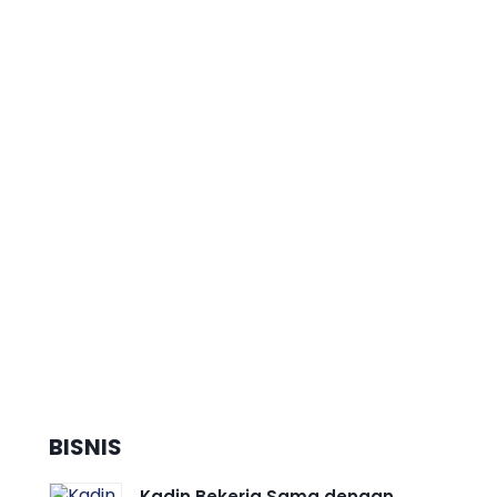
Nama Harum di Rakernas APEKSI
2026, Sabet Performa Terbaik
Karnaval Budaya Nusantara
Dorong Pertumbuhan Ekonomi
Daerah Berkelanjutan, Kota
Semarang Diganjar Kota
Kategori ”Transformer” Nasional
BISNIS
Kadin Bekerja Sama dengan