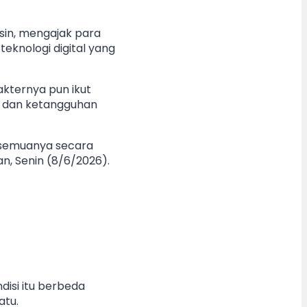
sin, mengajak para
eknologi digital yang
akternya pun ikut
ng dan ketangguhan
 semuanya secara
n, Senin (8/6/2026).
isi itu berbeda
atu.