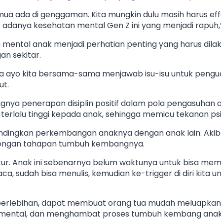
Semua ada di genggaman. Kita mungkin dulu masih harus eff
r adanya kesehatan mental Gen Z ini yang menjadi rapuh,”
 mental anak menjadi perhatian penting yang harus dila
an sekitar.
na ayo kita bersama-sama menjawab isu-isu untuk pengua
ut.
gnya penerapan disiplin positif dalam pola pengasuhan 
rlalu tinggi kepada anak, sehingga memicu tekanan psiko
bandingkan perkembangan anaknya dengan anak lain. Akib
dengan tahapan tumbuh kembangnya.
 atur. Anak ini sebenarnya belum waktunya untuk bisa mem
 sudah bisa menulis, kemudian ke-trigger di diri kita 
i berlebihan, dapat membuat orang tua mudah meluapkan
n mental, dan menghambat proses tumbuh kembang anak 