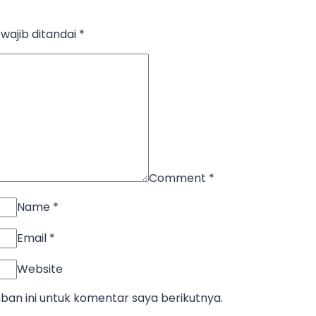
wajib ditandai
*
Comment
*
Name
*
Email
*
Website
an ini untuk komentar saya berikutnya.