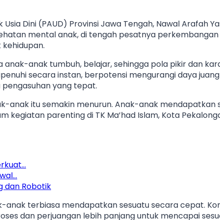
 Usia Dini (PAUD) Provinsi Jawa Tengah, Nawal Arafah Ya
ehatan mental anak, di tengah pesatnya perkembangan t
 kehidupan.
 anak-anak tumbuh, belajar, sehingga pola pikir dan kar
ipenuhi secara instan, berpotensi mengurangi daya jua
a pengasuhan yang tepat.
anak-anak itu semakin menurun. Anak-anak mendapatkan
am kegiatan parenting di TK Ma’had Islam, Kota Pekalonga
erkuat…
awal…
g dan Robotik
-anak terbiasa mendapatkan sesuatu secara cepat. Kond
roses dan perjuangan lebih panjang untuk mencapai sesu