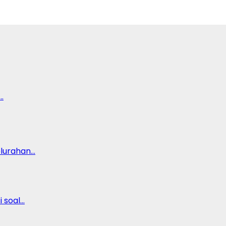
…
lurahan…
 soal…