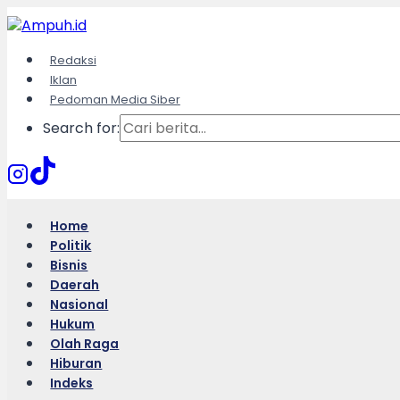
Skip
to
content
Redaksi
Iklan
Pedoman Media Siber
Search for:
Home
Politik
Bisnis
Daerah
Nasional
Hukum
Olah Raga
Hiburan
Indeks