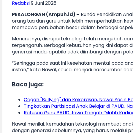
Redaksi
9 Juni 2026
PEKALONGAN (Ampuh.id) –
Bunda Pendidikan Anak
orang tua dan guru untuk lebih memperhatikan kes
membawa perubahan besar dalam berbagai aspek
Menurutnya, disrupsi teknologi telah mengubah cara
terpengaruh. Berbagai kebutuhan yang kini dapat d
generasi muda, apabila tidak diimbangi dengan pol
“Sehingga pada saat ini kesehatan mental pada 
instan,” kata Nawal, seusai menjadi narasumber dal
Baca juga:
Cegah "Bullying" dan Kekerasan, Nawal Yasin P
Tingkatkan Partisipasi Anak Belajar di PAUD, N
Ratusan Guru PAUD Jawa Tengah Dilatih Kodin
Nawal menilai, kemudahan teknologi membuat anak
dengan generasi sebelumnya, yang harus melalui p