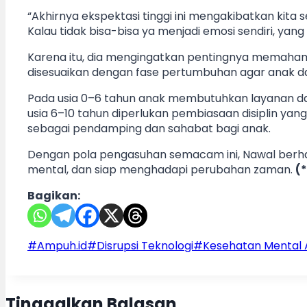
“Akhirnya ekspektasi tinggi ini mengakibatkan kita
Kalau tidak bisa-bisa ya menjadi emosi sendiri, yan
Karena itu, dia mengingatkan pentingnya memaham
disesuaikan dengan fase pertumbuhan agar anak da
Pada usia 0–6 tahun anak membutuhkan layanan da
usia 6–10 tahun diperlukan pembiasaan disiplin yang
sebagai pendamping dan sahabat bagi anak.
Dengan pola pengasuhan semacam ini, Nawal berha
mental, dan siap menghadapi perubahan zaman.
(*
Bagikan:
Post
#
Ampuh.id
#
Disrupsi Teknologi
#
Kesehatan Mental
Tags:
Tinggalkan Balasan