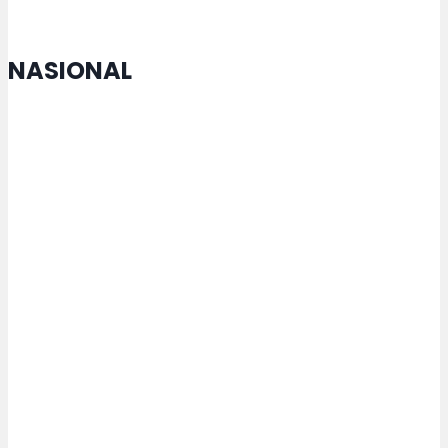
NASIONAL
MTQ Nasional di Jateng Buka
Cabang Lomba Baru untuk
Penyandang Disabilitas
Kemenperin Perkuat Pengelolaan
Kemasan untuk Pacu Industri
Hijau