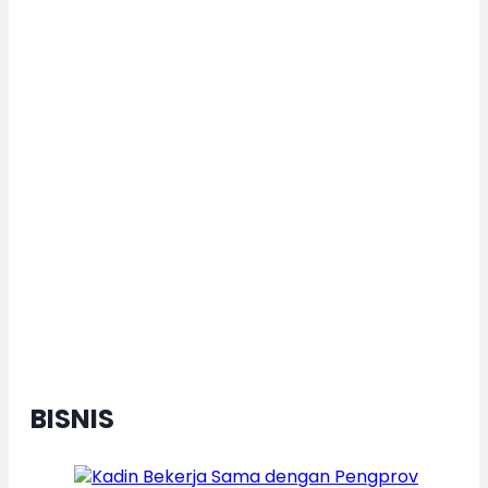
2026, Sabet Performa Terbaik
Karnaval Budaya Nusantara
Dorong Pertumbuhan Ekonomi
Daerah Berkelanjutan, Kota
Semarang Diganjar Kota Kategori
”Transformer” Nasional
BISNIS