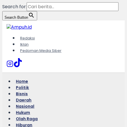
Search for:
Search Button
Skip
to
content
Redaksi
Iklan
Pedoman Media Siber
Home
Politik
Bisnis
Daerah
Nasional
Hukum
Olah Raga
Hiburan