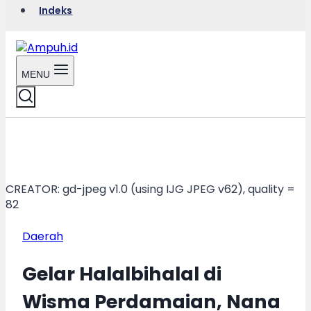
Indeks
MENU
CREATOR: gd-jpeg v1.0 (using IJG JPEG v62), quality =
82
Daerah
Gelar Halalbihalal di
Wisma Perdamaian, Nana