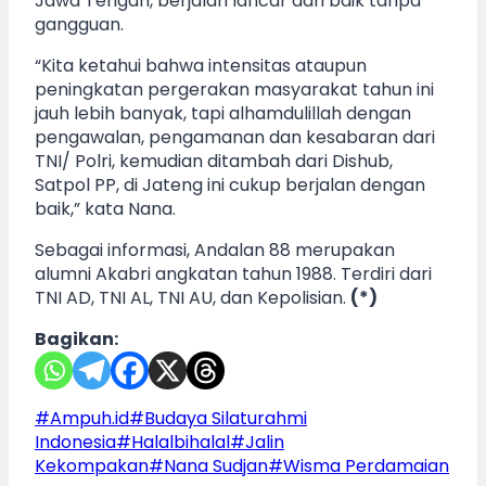
Jawa Tengah, berjalan lancar dan baik tanpa
gangguan.
“Kita ketahui bahwa intensitas ataupun
peningkatan pergerakan masyarakat tahun ini
jauh lebih banyak, tapi alhamdulillah dengan
pengawalan, pengamanan dan kesabaran dari
TNI/ Polri, kemudian ditambah dari Dishub,
Satpol PP, di Jateng ini cukup berjalan dengan
baik,” kata Nana.
Sebagai informasi, Andalan 88 merupakan
alumni Akabri angkatan tahun 1988. Terdiri dari
TNI AD, TNI AL, TNI AU, dan Kepolisian.
(*)
Bagikan:
Post
#
Ampuh.id
#
Budaya Silaturahmi
Tags:
Indonesia
#
Halalbihalal
#
Jalin
Kekompakan
#
Nana Sudjan
#
Wisma Perdamaian