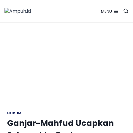
Search Bu
Skip
Search
for:
to
MENU
content
HUKUM
Ganjar-Mahfud Ucapkan