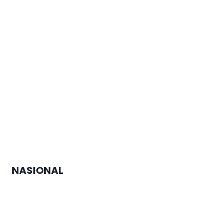
Peran Seluruh Elemen
Masyarakat
Dishub Kota Semarang Pastikan
Kelaikan Armada Trans
Semarang melalui Ramp Check
Berkala
NASIONAL