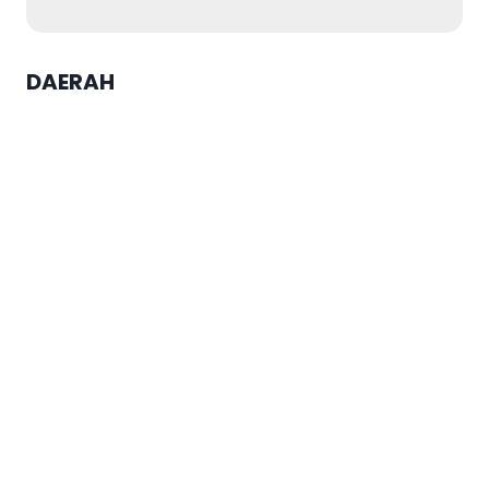
DAERAH
Buka Muktamar XVI Tapak Suci,
Wali Kota Semarang Agustina
Wilujeng Dianugrahi Gelar
Anggota Kehormatan