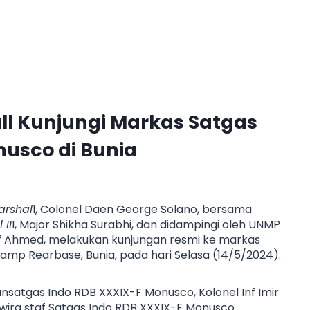
ll Kunjungi Markas Satgas
nusco di Bunia
arshal
l, Colonel Daen George Solano, bersama
 II
I, Major Shikha Surabhi, dan didampingi oleh UNMP
 Ahmed, melakukan kunjungan resmi ke markas
amp Rearbase, Bunia, pada hari Selasa (14/5/2024).
nsatgas Indo RDB XXXIX-F Monusco, Kolonel Inf Imir
rwira staf Satgas Indo RDB XXXIX-F Monusco.