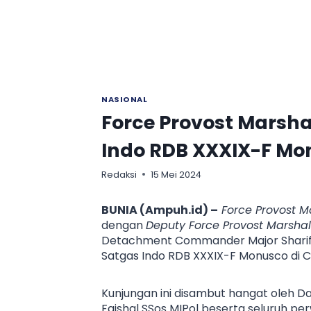
NASIONAL
Force Provost Marsha
Indo RDB XXXIX-F Mo
Redaksi
15 Mei 2024
BUNIA (Ampuh.id) –
Force Provost M
dengan
Deputy Force Provost Marshall
Detachment Commander Major Sharif
Satgas Indo RDB XXXIX-F Monusco di C
Kunjungan ini disambut hangat oleh Da
Faishal SSos MIPol beserta seluruh pe