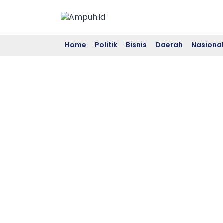
Skip
to
content
Home
Politik
Bisnis
Daerah
Nasiona