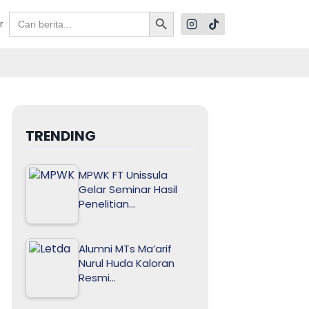
Search Button
Search
r
for:
TRENDING
MPWK FT Unissula
Gelar Seminar Hasil
Penelitian…
Alumni MTs Ma’arif
Nurul Huda Kaloran
Resmi…