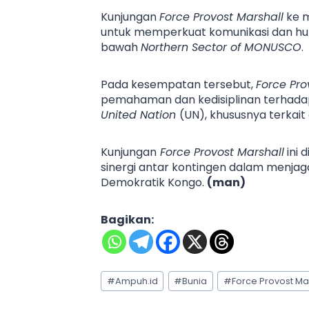
Kunjungan
Force Provost Marshall
ke m
untuk memperkuat komunikasi dan hub
bawah
Northern Sector of MONUSCO
.
Pada kesempatan tersebut,
Force Pro
pemahaman dan kedisiplinan terhadap
United Nation
(UN), khususnya terkai
Kunjungan
Force Provost Marshall
ini 
sinergi antar kontingen dalam menjaga
Demokratik Kongo.
(man)
Bagikan:
Post
#
Ampuh.id
#
Bunia
#
Force Provost Ma
Tags: