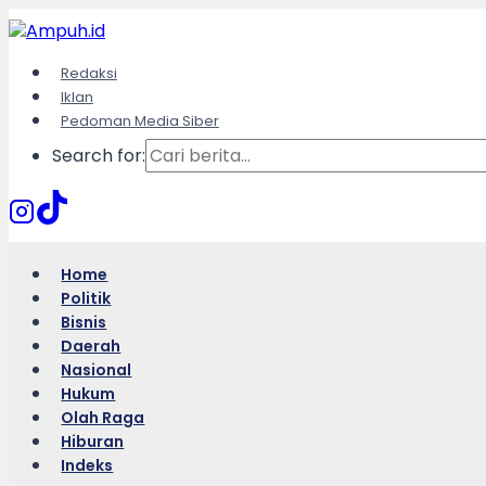
Skip
to
content
Redaksi
Iklan
Pedoman Media Siber
Search for:
Home
Politik
Bisnis
Daerah
Nasional
Hukum
Olah Raga
Hiburan
Indeks