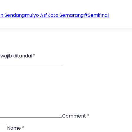
an Sendangmulyo A
#
Kota Semarang
#
Semifinal
wajib ditandai
*
Comment
*
Name
*