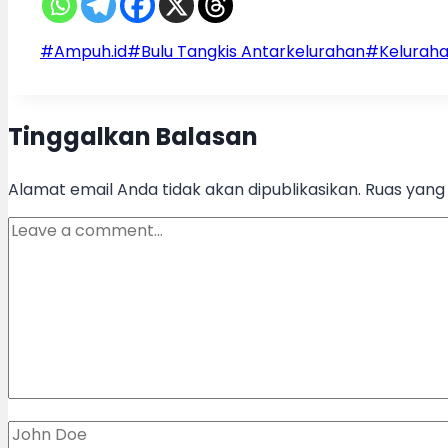
Post
#
Ampuh.id
#
Bulu Tangkis Antarkelurahan
#
Kelurah
Tags:
Tinggalkan Balasan
Alamat email Anda tidak akan dipublikasikan.
Ruas yang 