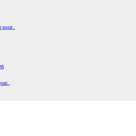
 soal…
26
vasi…