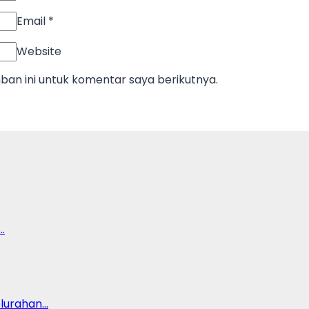
Email
*
Website
an ini untuk komentar saya berikutnya.
…
lurahan…