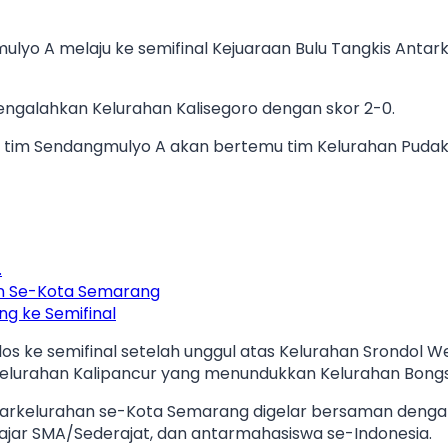
lyo A melaju ke semifinal Kejuaraan Bulu Tangkis Antar
ngalahkan Kelurahan Kalisegoro dengan skor 2-0.
.00, tim Sendangmulyo A akan bertemu tim Kelurahan Pud
…
an Se-Kota Semarang
g ke Semifinal
los ke semifinal setelah unggul atas Kelurahan Srondol W
elurahan Kalipancur yang menundukkan Kelurahan Bongsa
ntarkelurahan se-Kota Semarang digelar bersaman deng
ar SMA/Sederajat, dan antarmahasiswa se-Indonesia.