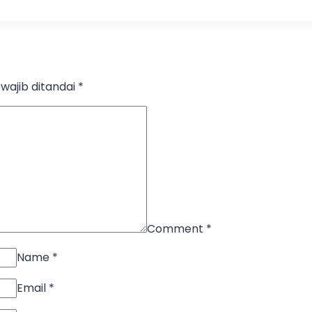
wajib ditandai
*
Comment
*
Name
*
Email
*