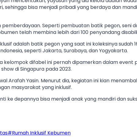
riyah menceritakan, yayasan yang dia kelola adalah wada
, sehingga bisa menjadi pribadi yang berdaya dan mandir
n pemberdayaan. Seperti pembuatan batik pegon, seni d
ebumen telah membina lebih dari 100 penyandang disabili
sif adalah batik pegon yang saat ini koleksinya sudah 16 
ndonesia, seperti Jakarta, Surabaya, dan Yogyakarta.
rya kelompok difabel ini pernah dipamerkan dalam event
on show di Singapura pada 2023.
 Arafah Yasin. Menurut dia, kegiatan ini kian menambah
gan masyarakat yang inklusif.
ti ke depannya bisa menjadi anak yang mandiri dan sukse
itas
#
Rumah Inklusif Kebumen