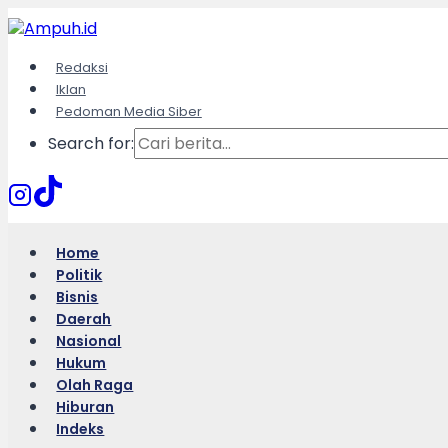
Skip
to
content
Redaksi
Iklan
Pedoman Media Siber
Search for:
Home
Politik
Bisnis
Daerah
Nasional
Hukum
Olah Raga
Hiburan
Indeks