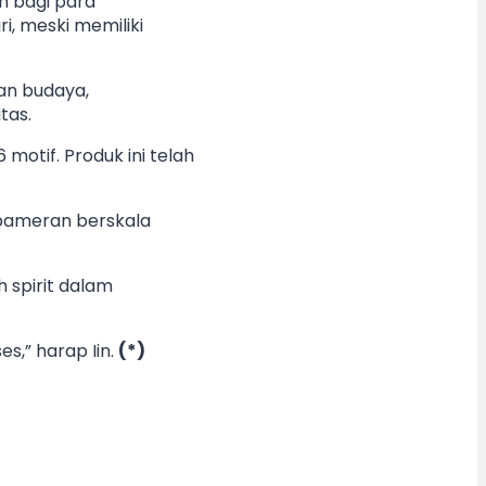
h bagi para
i, meski memiliki
an budaya,
tas.
motif. Produk ini telah
 pameran berskala
 spirit dalam
s,” harap Iin.
(*)