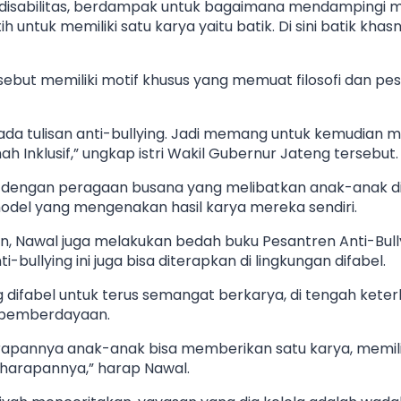
 disabilitas, berdampak untuk bagaimana mendampingi me
h untuk memiliki satu karya yaitu batik. Di sini batik khas
but memiliki motif khusus yang memuat filosofi dan pes
da tulisan anti-bullying. Jadi memang untuk kemudian m
ah Inklusif,” ungkap istri Wakil Gubernur Jateng tersebut.
 dengan peragaan busana yang melibatkan anak-anak di
odel yang mengenakan hasil karya mereka sendiri.
en, Nawal juga melakukan bedah buku Pesantren Anti-Bul
ti-bullying ini juga bisa diterapkan di lingkungan difabel.
g difabel untuk terus semangat berkarya, di tengah keterb
m pemberdayaan.
arapannya anak-anak bisa memberikan satu karya, memilik
harapannya,” harap Nawal.