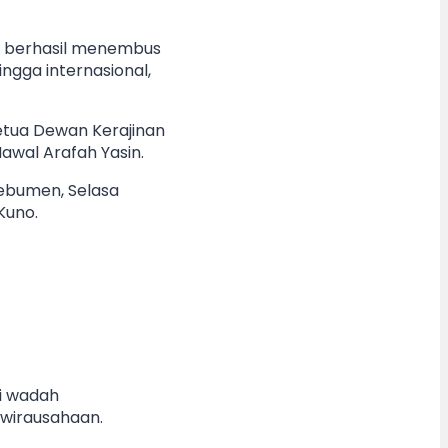
n, berhasil menembus
ngga internasional,
etua Dewan Kerajinan
awal Arafah Yasin.
ebumen, Selasa
Kuno.
di wadah
ewirausahaan.