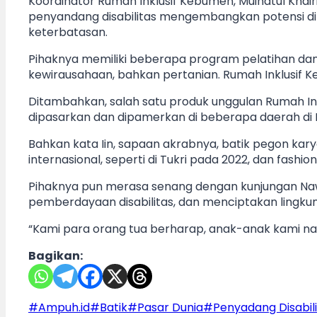
Koordinator Rumah Inklusif Kebumen, Muinatul Khai
penyandang disabilitas mengembangkan potensi diri
keterbatasan.
Pihaknya memiliki beberapa program pelatihan da
kewirausahaan, bahkan pertanian. Rumah Inklusif K
Ditambahkan, salah satu produk unggulan Rumah Inklu
dipasarkan dan dipamerkan di beberapa daerah di I
Bahkan kata Iin, sapaan akrabnya, batik pegon ka
internasional, seperti di Tukri pada 2022, dan fashi
Pihaknya pun merasa senang dengan kunjungan Nawal
pemberdayaan disabilitas, dan menciptakan lingkun
“Kami para orang tua berharap, anak-anak kami nan
Bagikan:
Post
#
Ampuh.id
#
Batik
#
Pasar Dunia
#
Penyadang Disabil